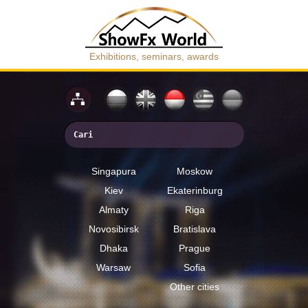
Exhibitions, seminars, awards
Singapura
Moskow
Kiev
Ekaterinburg
Almaty
Riga
Novosibirsk
Bratislava
Dhaka
Prague
Warsaw
Sofia
Other cities