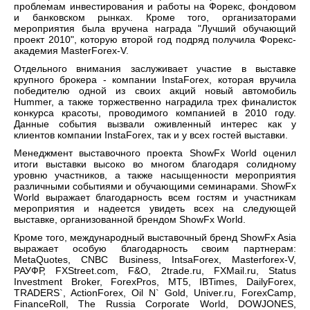
проблемам инвестирования и работы на Форекс, фондовом
и банковском рынках. Кроме того, организаторами
мероприятия была вручена награда "Лучший обучающий
проект 2010", которую второй год подряд получила Форекс-
академия MasterForex-V.
Отдельного внимания заслуживает участие в выставке
крупного брокера - компании InstaForex, которая вручила
победителю одной из своих акций новый автомобиль
Hummer, а также торжественно наградила трех финалисток
конкурса красоты, проводимого компанией в 2010 году.
Данные события вызвали оживленный интерес как у
клиентов компании InstaForex, так и у всех гостей выставки.
Менеджмент выставочного проекта ShowFx World оценил
итоги выставки высоко во многом благодаря солидному
уровню участников, а также насыщенности мероприятия
различными событиями и обучающими семинарами. ShowFx
World выражает благодарность всем гостям и участникам
мероприятия и надеется увидеть всех на следующей
выставке, организованной брендом ShowFx World.
Кроме того, международный выставочный бренд ShowFx Asia
выражает особую благодарность своим партнерам:
MetaQuotes, CNBC Business, IntsaForex, Masterforex-V,
РАУФР, FXStreet.com, F&O, 2trade.ru, FXMail.ru, Status
Investment Broker, ForexPros, MT5, IBTimes, DailyForex,
TRADERS`, ActionForex, Oil N` Gold, Univer.ru, ForexCamp,
FinanceRoll, The Russia Corporate World, DOWJONES,