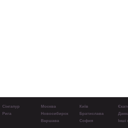
Почему партнеры
Олег Куринной
Елена
выбирают
Руководитель
Ме
ИнстаФорекс
Интервью с
отдела по работе с
разви
Сергеем
клиентами в
"I
Александровым.
компании
VolFix.NET
Сінгапур
Москва
Київ
Єкат
Рига
Новосибирск
Братислава
Дакк
Варшава
София
Інші 