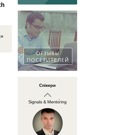
th
Спенсер Ли
ся
Миллионер, инвестор
и трейдер
ОТЗЫВЫ
ПОСЕТИТЕЛЕЙ
Рыбаков Владимир
Спікери
Основатель клуба
Signals & Mentoring