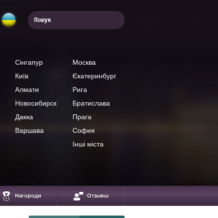
Сінгапур
Москва
Київ
Єкатеринбург
Алмати
Рига
Новосибирск
Братислава
Дакка
Прага
Варшава
София
Інші міста
Тусвендран Пиллай
Нагороди
Отзывы
Основатель академии
TECHTRADERS FX