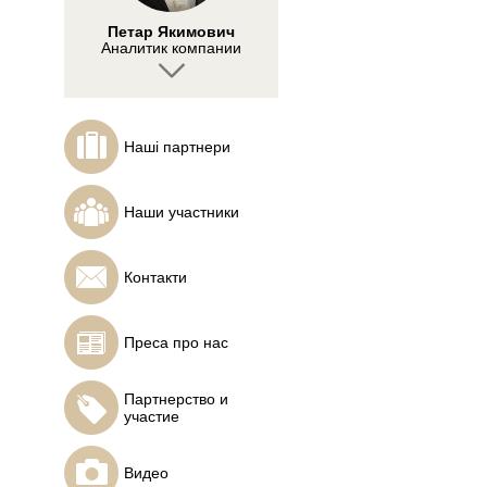
Петар Якимович
Аналитик компании
ИнстаФорекс
Наші партнери
Ильшат Байтурин
Профессиональный
Наши участники
трейдер, создатель
проекта ForexLab
Контакти
Преса про нас
Тусвендран Пиллай
Основатель академии
TECHTRADERS FX
Партнерство и
участие
Видео