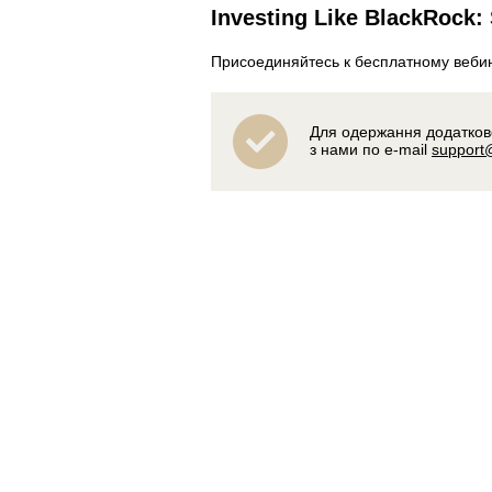
Investing Like BlackRock: 
Присоединяйтесь к бесплатному вебина
Для одержання додаткової
з нами по e-mail
support