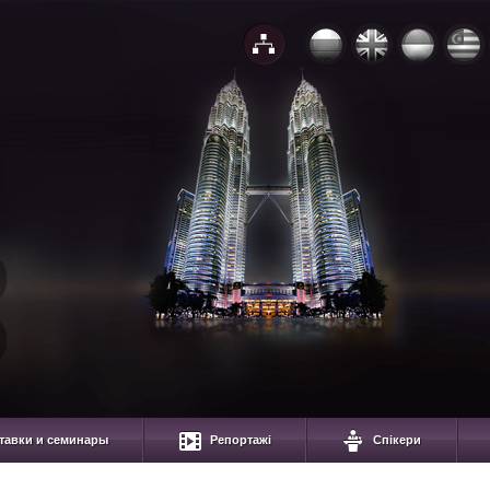
тавки и семинары
Репортажі
Спікери