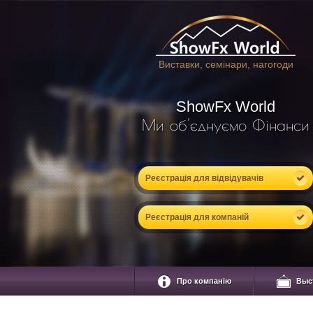
Виставки, семінари, нагогоди
ShowFx World
Ми об'єднуємо Фінанси
Реєстрація для відвідувачів
Реєстрація для компаній
Про компанію
Выс