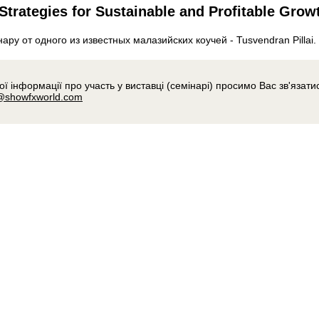
Strategies for Sustainable and Profitable Grow
ру от одного из известных малазийских коучей - Tusvendran Pillai.
 інформації про участь у виставці (семінарі) просимо Вас зв'язати
@showfxworld.com