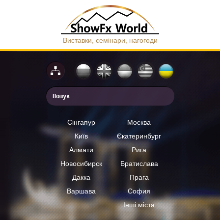
Виставки, семінари, нагогоди
Сінгапур
Москва
Київ
Єкатеринбург
Алмати
Рига
Новосибирск
Братислава
Дакка
Прага
Варшава
София
Інші міста