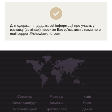
Для одержання додаткової інформації про участь у
виставці (семінарі) просимо Вас зв'язатися з нами по e-
mail
support@showfxworld.com
Сінгапур
Москва
Київ
Єкатеринбург
Алмати
Рига
Новосибирск
Братислава
Дакка