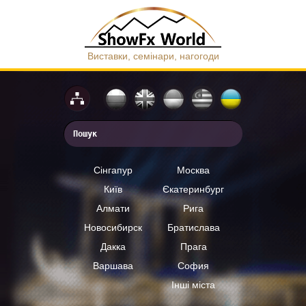
Виставки, семінари, нагогоди
Сінгапур
Москва
Київ
Єкатеринбург
Алмати
Рига
Новосибирск
Братислава
Дакка
Прага
Варшава
София
Інші міста