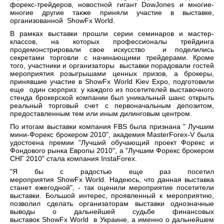
форекс-трейдеров, новостной гигант DowJones и многие-
многие другие также приняли участие в выставке,
организованной ShowFx World.
В рамках выставки прошли серии семинаров и мастер-
классов, на которых профессионалы трейдинга
продемонстрировали свое искусство и поделились
секретами торговли с начинающими трейдерами. Кроме
того, участники и организаторы выставки порадовали гостей
мероприятия розыгрышами ценных призов, а брокеры,
принявшие участие в ShowFx World Kiev Expo, подготовили
еще один сюрприз: у каждого из посетителей выставочного
стенда брокерской компании был уникальный шанс открыть
реальный торговый счет с первоначальным депозитом,
предоставленным тем или иным дилинговым центром.
По итогам выставки компания FBS была признана " Лучшим
мини-Форекс брокером 2010", академия MasterForex-V была
удостоена премии "Лучший обучающий проект Форекс и
Фондового рынка Европы 2010", а "Лучшим Форекс брокером
СНГ 2010" стала компания InstaForex.
"Я бы с радостью еще раз посетил
мероприятия ShowFx World. Надеюсь, что данная выставка
станет ежегодной", - так оценили мероприятие посетители
выставки. Большой интерес, проявленный к мероприятию,
позволил сделать организаторам выставки однозначные
выводы о дальнейшей судьбе финансовых
выставок ShowFx World в Украине, а именно о дальнейшем