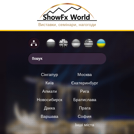
Виставки, семінари, нагогоди
Сінгапур
Москва
Київ
Єкатеринбург
Алмати
Рига
Новосибирск
Братислава
Дакка
Прага
Варшава
София
Інші міста