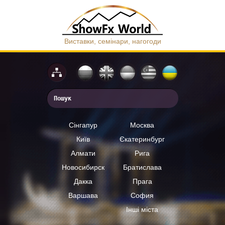
Виставки, семінари, нагогоди
Сінгапур
Москва
Київ
Єкатеринбург
Алмати
Рига
Новосибирск
Братислава
Дакка
Прага
Варшава
София
Інші міста