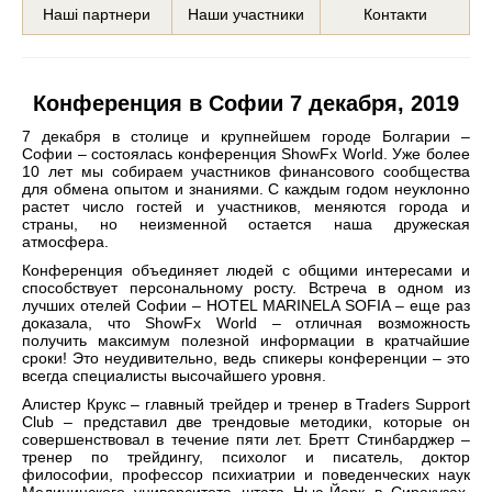
Наші партнери
Наши участники
Контакти
Конференция в Софии 7 декабря, 2019
7 декабря в столице и крупнейшем городе Болгарии –
Софии – состоялась конференция
ShowFx World. Уже более
10 лет мы собираем участников финансового сообщества
для обмена опытом и знаниями. С каждым годом неуклонно
растет число гостей и участников, меняются города и
страны, но неизменной остается наша дружеская
атмосфера.
Конференция объединяет людей с общими интересами и
способствует персональному росту. Встреча в одном из
лучших отелей Софии – HOTEL MARINELA SOFIA – еще раз
доказала, что ShowFx World – отличная возможность
получить максимум полезной информации в кратчайшие
сроки! Это неудивительно, ведь спикеры конференции – это
всегда специалисты высочайшего уровня.
Алистер Крукс – главный трейдер и тренер в Traders Support
Club – представил две трендовые методики, которые он
совершенствовал в течение пяти лет.
Бретт Стинбарджер –
тренер по трейдингу, психолог и писатель, доктор
философии, профессор психиатрии и поведенческих наук