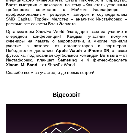
Медицинского университета штата Нью-Йорк в Сиракузах.
Бретт выступил с докладом на тему «Как стать успешным
трейдером» совместно с Майком Беллафиоре –
профессиональным трейдером, автором и соучредителем
SMB Capital. Торбен Мелстед
–
аналитик ИнстаФорекс –
раскрыл все секреты Волн Эллиота.
Организаторы ShowFx World благодарят всех за участие в
очередной конференции! Каждый участник получил
сувениры на память о мероприятии, а многие приняли
участие в лотерее от организаторов и партнеров.
Победителям достались
Apple Watch
и
iPhone
XR
, а также
футболка, подписанная футбольной командой
Borussia
– от
Инстафорекс, планшет
Samsung
и 4 фитнес-браслета
X
iaomi
M
i
B
and
– от ShowFx World.
Спасибо всем за участие, и до новых встреч!
Відеозвіт