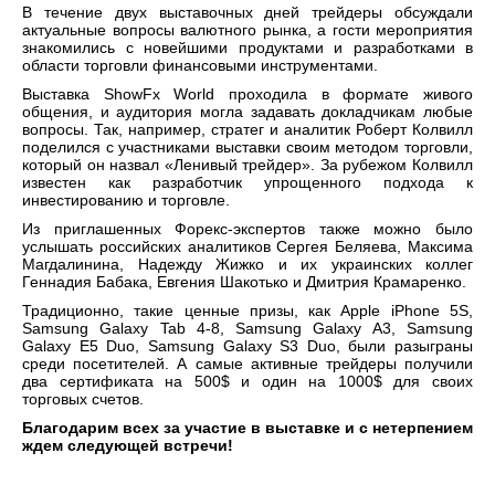
В течение двух выставочных дней трейдеры обсуждали
актуальные вопросы валютного рынка, а гости мероприятия
знакомились с новейшими продуктами и разработками в
области торговли финансовыми инструментами.
Выставка
ShowFx World
проходила в формате живого
общения, и аудитория могла задавать докладчикам любые
вопросы. Так, например,
стратег и аналитик
Роберт Колвилл
поделился с участниками выставки своим методом торговли,
который он назвал «Ленивый трейдер». За рубежом Колвилл
известен как разработчик упрощенного подхода к
инвестированию и торговле.
Из приглашенных Форекс-экспертов также можно было
услышать
российских аналитиков Сергея Беляева, Максима
Магдалинина, Надежду Жижко и их украинских коллег
Геннадия Бабака, Евгения Шакотько и Дмитрия Крамаренко.
Традиционно, такие ценные призы, как Apple iPhone 5S,
Samsung Galaxy Tab 4-8, Samsung Galaxy A3, Samsung
Galaxy E5 Duo, Samsung Galaxy S3 Duo, были разыграны
среди посетителей. А самые активные трейдеры получили
два сертификата на 500$ и один на 1000$ для своих
торговых счетов.
Благодарим всех за участие в выставке и с нетерпением
ждем следующей встречи!