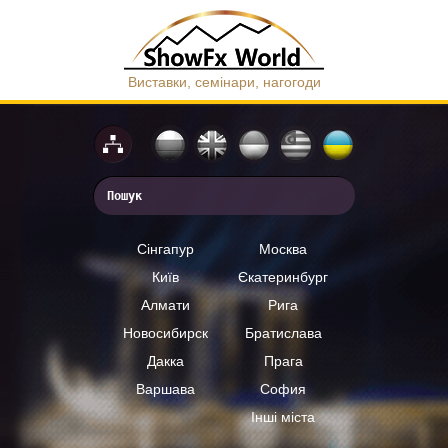
Виставки, семінари, нагогоди
Сінгапур
Москва
Київ
Єкатеринбург
Алмати
Рига
Новосибирск
Братислава
Дакка
Прага
Варшава
София
Інші міста