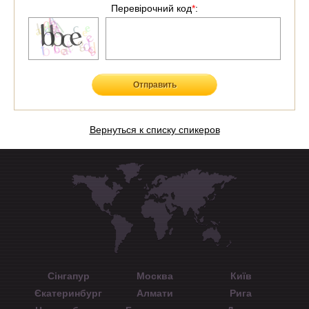
Перевірочний код
*
:
Отправить
Вернуться к списку спикеров
Сінгапур
Москва
Київ
Єкатеринбург
Алмати
Рига