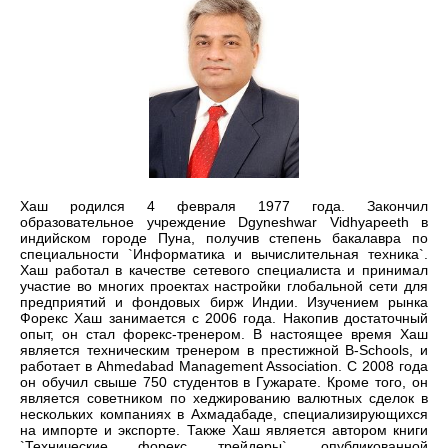
Хаш родился 4 февраля 1977 года. Закончил
образовательное учреждение Dgyneshwar Vidhyapeeth в
индийском городе Пуна, получив степень бакалавра по
специальности `Информатика и вычислительная техника`.
Хаш работал в качестве сетевого специалиста и принимал
участие во многих проектах настройки глобальной сети для
предприятий и фондовых бирж Индии. Изучением рынка
Форекс Хаш занимается с 2006 года. Накопив достаточный
опыт, он стал форекс-тренером. В настоящее время Хаш
является техническим тренером в престижной B-Schools, и
работает в Ahmedabad Management Association. С 2008 года
он обучил свыше 750 студентов в Гужарате. Кроме того, он
является советником по хеджированию валютных сделок в
нескольких компаниях в Ахмадабаде, специализирующихся
на импорте и экспорте. Также Хаш является автором книги
`Технические форекс трейдеры`, опубликованной