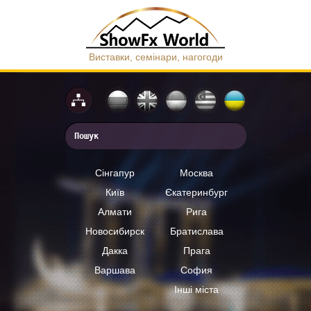
Виставки, семінари, нагогоди
Сінгапур
Москва
Київ
Єкатеринбург
Алмати
Рига
Новосибирск
Братислава
Дакка
Прага
Варшава
София
Інші міста