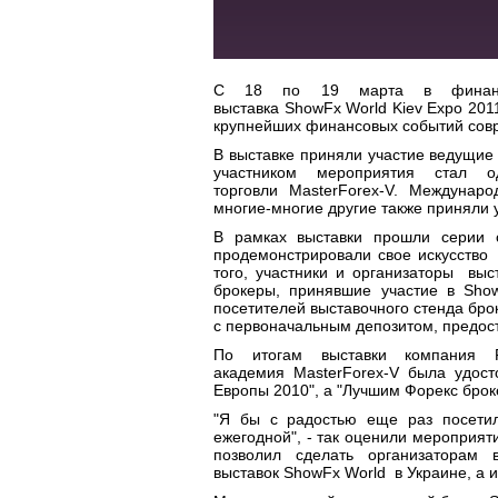
С 18 по 19 марта в финансо
выставка ShowFx World Kiev Expo 201
крупнейших финансовых событий сов
В выставке приняли участие ведущие б
участником мероприятия стал 
торговли MasterForex-V. Междунар
многие-многие другие также приняли 
В рамках выставки прошли серии с
продемонстрировали свое искусство
того, участники и организаторы вы
брокеры, принявшие участие в Sho
посетителей выставочного стенда бро
с первоначальным депозитом, предос
По итогам выставки компания 
академия MasterForex-V была удос
Европы 2010", а "Лучшим Форекс брок
"Я бы с радостью еще раз посетил
ежегодной", - так оценили мероприят
позволил сделать организаторам
выставок ShowFx World в Украине, а