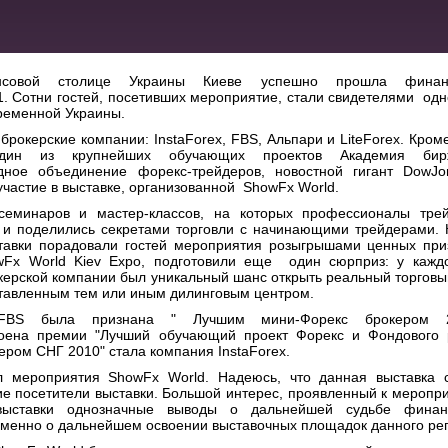
вой столице Украины Киеве успешно прошла финан
1. Сотни гостей, посетивших мероприятие, стали свидетелями одн
ременной Украины.
рокерские компании: InstaForex, FBS, Альпари и LiteForex. Кроме
один из крупнейших обучающих проектов Академия бир
одное объединение форекс-трейдеров, новостной гигант DowJo
участие в выставке, организованной ShowFx World.
еминаров и мастер-классов, на которых профессионалы трей
 и поделились секретами торговли с начинающими трейдерами.
ставки порадовали гостей мероприятия розыгрышами ценных при
wFx World Kiev Expo, подготовили еще один сюрприз: у каждо
керской компании был уникальный шанс открыть реальный торговы
тавленным тем или иным дилинговым центром.
FBS была признана " Лучшим мини-Форекс брокером 2
тоена премии "Лучший обучающий проект Форекс и Фондового 
ером СНГ 2010" стала компания InstaForex.
 мероприятия ShowFx World. Надеюсь, что данная выставка с
ие посетители выставки. Большой интерес, проявленный к меропр
 выставки однозначные выводы о дальнейшей судьбе финан
 именно о дальнейшем освоении выставочных площадок данного ре