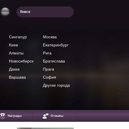
Сингапур
Москва
Киев
Екатеринбург
Алматы
Рига
Новосибирск
Братислава
Дакка
Прага
Варшава
София
Другие города
Костенко Сергей
Аналитик от компании
ИнстаФорекс
Награды
Отзывы