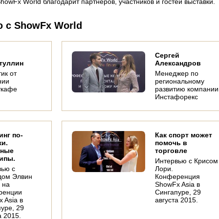
wFx World благодарит партнеров, участников и гостей выставки.
ю с ShowFx World
Сергей
туллин
Александров
ик от
Менеджер по
нии
региональному
ткафе
развитию компании
Инстафорекс
Ли Рикки
Александр
На
Ферлианто
Недачин
побед
Управляющий
Менеджер по
"
директор
региональному
счас
инг по-
Как спорт может
Инвестиционного
развитию компании
ки.
помочь в
Института
InstaForex
вные
торговле
Индонезии
ипы.
Интервью с Крисом
вью с
Лори.
дом Элвин
Конференция
 на
ShowFx Asia в
ренции
Сингапуре, 29
 Asia в
августа 2015.
уре, 29
а 2015.