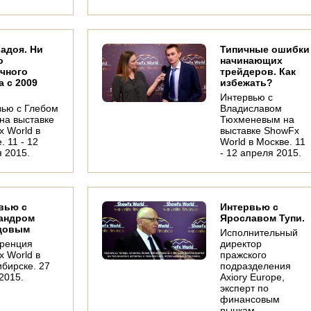
Задоя. Ни
Типичные ошибки
о
начинающих
чного
трейдеров. Как
а с 2009
избежать?
Интервью с
вью с Глебом
Владиславом
на выставке
Тюхменевым на
 World в
выставке ShowFx
. 11 - 12
World в Москве. 11
 2015.
- 12 апреля 2015.
вью с
Интервью с
андром
Ярославом Тупи.
довым
Исполнительный
ренция
директор
 World в
пражского
бирске. 27
подразделения
2015.
Axiory Europe,
эксперт по
финансовым
рынкам.