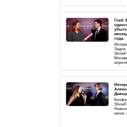
Глеб 
одног
убыто
месяц
года.
Интер
Задоя 
ShowFx
Москве
апреля
Интер
Алекс
Давы
Конфе
ShowFx
Новоси
июня, 