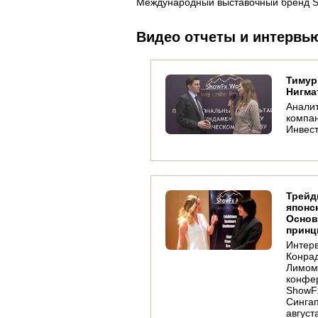
Международный выставочный бренд Sho
Видео отчеты и интервь
Тимур
Нигма
Аналит
компа
Инвес
Трейд
японс
Осно
принц
Интер
Конра
Лимом
конфе
ShowFx
Сингап
август