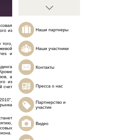
совая
Наши партнеры
ого из
Петер Востинар
 того,
Основатель компании
жевой
Наши участники
PEVONI - Investments &
nes и
Trading
динга
Контакты
 Кроме
зов, а
го из
Пресса о нас
й счет
Костенко Сергей
Аналитик от компании
010",
ИнстаФорекс
Партнерство и
рынка
участие
танет
иятию,
Видео
совых
гиона.