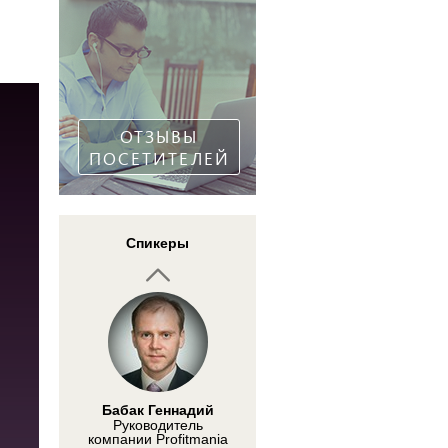
Артур Огий
Аналитик Forex Club
ОТЗЫВЫ
ПОСЕТИТЕЛЕЙ
CK Ee
Спикеры
Главный
исполнительный
директор Asia Charts
Бабак Геннадий
Руководитель
компании Profitmania