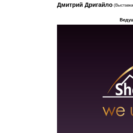
Дмитрий Дригайло
(Выставка
Ведущ