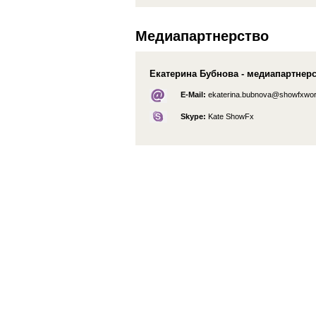
Медиапартнерство
Екатерина Бубнова - медиапартнер
E-Mail:
ekaterina.bubnova@showfxwor
Skype:
Kate ShowFx