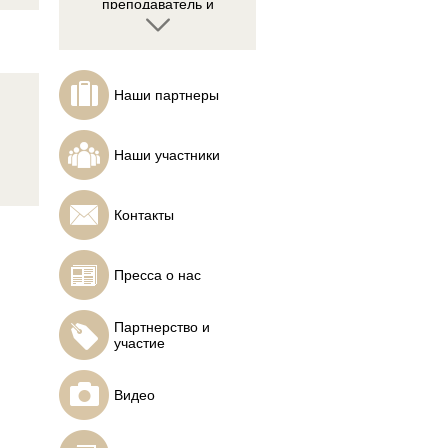
Наши партнеры
Молодяшин Роман
Основатель проекта
VSAtrader.ru
Наши участники
Контакты
Холмс Гэвин
Пресса о нас
Генеральный директор
TradeGuider Systems,
широко известный
Партнерство и
эксперт в области VSA
участие
Видео
Прус Ростислав