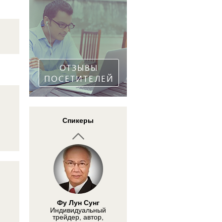
Прус Ростислав
Директор по развитию
азиатского региона в
компании RoboForex
ОТЗЫВЫ
ПОСЕТИТЕЛЕЙ
Кирилко Максим
«Gainsfort online» -
Спикеры
Инвестиционный
консультант
Фу Лун Сунг
Индивидуальный
трейдер, автор,
преподаватель и
Форекс-тренер