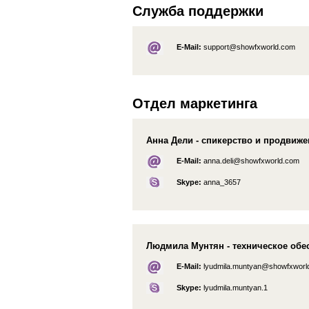
Служба поддержки
E-Mail:
support@showfxworld.com
Отдел маркетинга
Анна Дели - спикерство и продвиж
E-Mail:
anna.deli@showfxworld.com
Skype:
anna_3657
Людмила Мунтян - техническое обе
E-Mail:
lyudmila.muntyan@showfxworl
Skype:
lyudmila.muntyan.1