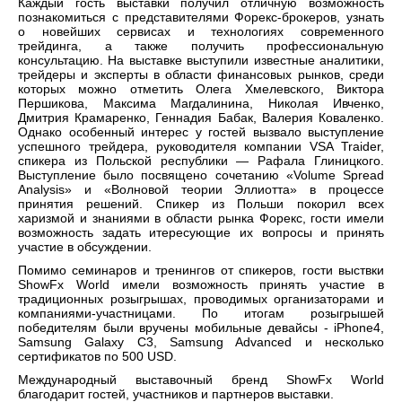
Каждый гость выставки получил отличную возможность
познакомиться с представителями Форекс-брокеров, узнать
о новейших сервисах и технологиях современного
трейдинга, а также получить профессиональную
консультацию. На выставке выступили известные аналитики,
трейдеры и эксперты в области финансовых рынков, среди
которых можно отметить Олега Хмелевского, Виктора
Першикова, Максима Магдалинина, Николая Ивченко,
Дмитрия Крамаренко, Геннадия Бабак, Валерия Коваленко.
Однако особенный интерес у гостей вызвало выступление
успешного трейдера, руководителя компании VSA Traider,
спикера из Польской республики — Рафала Глиницкого.
Выступление было посвящено сочетанию «Volume Spread
Analysis» и «Волновой теории Эллиотта» в процессе
принятия решений. Спикер из Польши покорил всех
харизмой и знаниями в области рынка Форекс, гости имели
возможность задать итересующие их вопросы и принять
участие в обсуждении.
Помимо семинаров и тренингов от спикеров, гости выствки
ShowFx World имели возможность принять участие в
традиционных розыгрышах, проводимых организаторами и
компаниями-участницами. По итогам розыгрышей
победителям были вручены мобильные девайсы - iPhone4,
Samsung Galaxy С3, Samsung Advanced и несколько
сертификатов по 500 USD.
Международный выставочный бренд ShowFx World
благодарит гостей, участников и партнеров выставки.