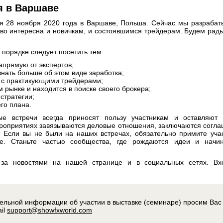
я в Варшаве
я 28 ноября 2020 года в Варшаве, Польша. Сейчас мы разраба
ово интересна и новичкам, и состоявшимся трейдерам. Будем рад
порядке следует посетить тем:
апрямую от экспертов;
знать больше об этом виде заработка;
 с практикующими трейдерами;
 рынке и находится в поиске своего брокера;
стратегии;
его плана.
е встречи всегда приносят пользу участникам и оставляют 
роприятиях завязываются деловые отношения, заключаются согл
 Если вы не были на наших встречах, обязательно примите уча
. Станьте частью сообщества, где рождаются идеи и начин
е за новостями на нашей странице и в социальных сетях. Вх
ельной информации об участии в выставке (семинаре) просим Вас
ail
support@showfxworld.com