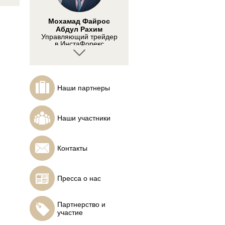
Мохамад Файрос
Абдул Рахим
Управляющий трейдер
в ИнстаФорекс
Наши партнеры
Геро Азрул
Основатель Road To
Наши участники
FTT
Контакты
Пресса о нас
Алсон Чу
Проприетари-трейдер
и преподаватель
Партнерство и
участие