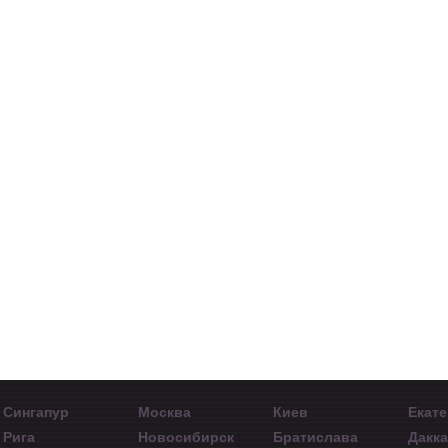
Дмитрий Дригайло
Николай Ивченко
Пр
G
Ведущий менеджер
Руководитель
по развитию
Информационно-
Бли
DowJones
аналитического
спи
центра Группы
в
Компаний FOREX
CLUB на Украине
Сингапур
Москва
Киев
Екат
Рига
Новосибирск
Братислава
Дакк