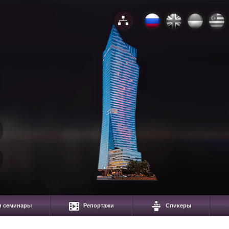
и семинары
Репортажи
Спикеры