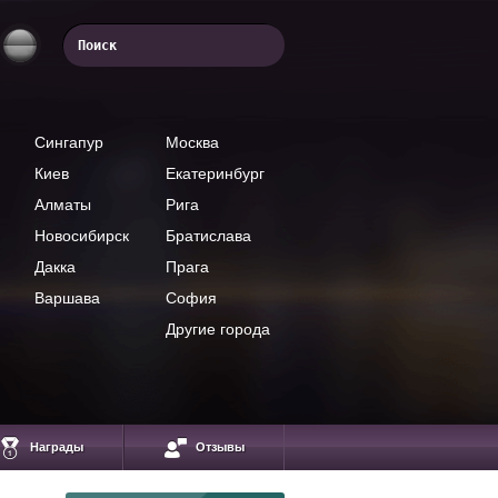
Сингапур
Москва
Киев
Екатеринбург
Алматы
Рига
Новосибирск
Братислава
Дакка
Прага
Варшава
София
Другие города
Награды
Отзывы
Алсон Чу