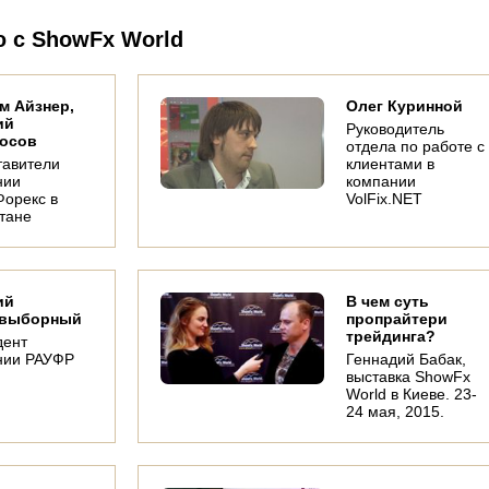
ю с ShowFx World
м Айзнер,
Олег Куринной
ий
Руководитель
осов
отдела по работе с
тавители
клиентами в
нии
компании
орекс в
VolFix.NET
тане
Как изменится
Среднесрочный
Сер
индекс доллара к
прогноз по паре
Вице
концу 2015 года?
EUR/USD
Блиц-опрос на
Блиц-опрос
"АКБ 
конференции
спикеров на
ий
В чем суть
ShowFx Asia в
выставке.
овыборный
пропрайтери
Сингапуре, 29
трейдинга?
августа 2015.
дент
нии РАУФР
Геннадий Бабак,
выставка ShowFx
World в Киеве. 23-
24 мая, 2015.