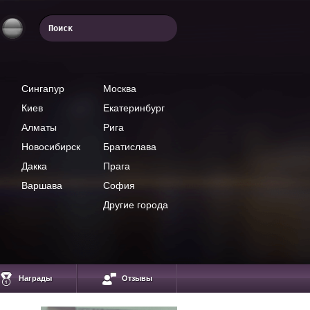
Сингапур
Москва
Киев
Екатеринбург
Алматы
Рига
Новосибирск
Братислава
Дакка
Прага
Варшава
София
Другие города
Евстегнеев
Александр
Владелец
образовательного
Награды
Отзывы
портала "Азбука
Денег",
предприниматель,