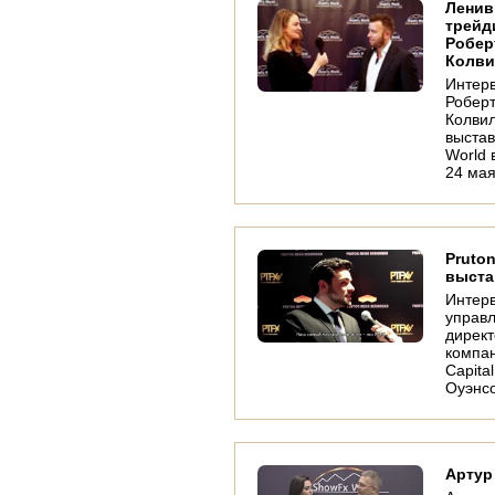
Лени
трейд
Робер
Колв
Интер
Робер
Колви
выста
World 
24 мая
Pruton
выста
Интер
управ
дирек
компан
Capita
Оуэнс
Артур