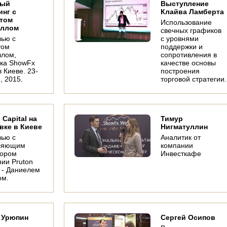
вый
Выступление
инг с
Клайва Ламберта
том
Использование
иллом
свечных графиков
вью с
с уровнями
том
поддержки и
ллом,
сопротивления в
вка ShowFx
качестве основы
в Киеве. 23-
построения
, 2015.
торговой стратегии.
 Capital на
Тимур
вке в Киеве
Нигматуллин
вью с
Аналитик от
ляющим
компании
тором
Инвесткафе
ии Pruton
l - Даниелем
ом.
 Урюпин
Сергей Осипов