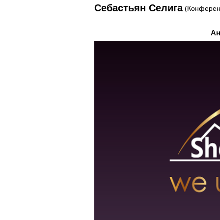
Себастьян Селига
(Конферен
Ан