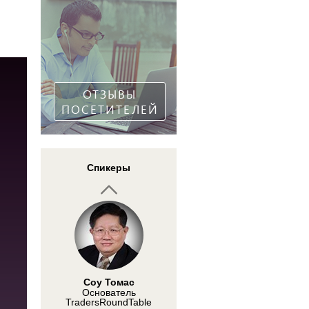
писатель
Брайан Нобл
Профессиональный
трейдер и основатель
tradernoble.com
ОТЗЫВЫ
ПОСЕТИТЕЛЕЙ
Кирилко Максим
Спикеры
«Gainsfort online» -
Инвестиционный
консультант
Соу Томас
Основатель
TradersRoundTable