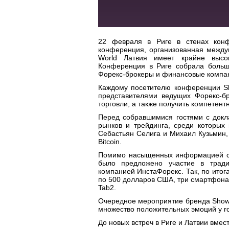
22 февраля в Риге в стенах конфе
конференция, организованная межд
World Л
атвия имеет крайне высо
Конференция в Риге собрала большо
Форекс-брокеры и финансовые компан
Каждому посетителю конференции
S
представителями ведущих Форекс-бр
торговли, а также получить компете
Перед собравшимися гостями с док
рынков и трейдинга, среди которых
Себастьян Селига и Михаил Кузьмин,
Bitcoin.
Помимо насыщенных информацией се
было предложено участие в тради
компанией ИнстаФорекс. Так, по ито
по 500
долларов США
,
три
смартфон
Tab
2
.
Очередное мероприятие бр
енда
Show
множество положительных эмоций у го
До новых встреч в Риге и Латвии вмес