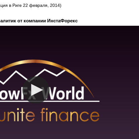
ция в Риге 22 февраля, 2014)
алитик от компании ИнстаФорекс