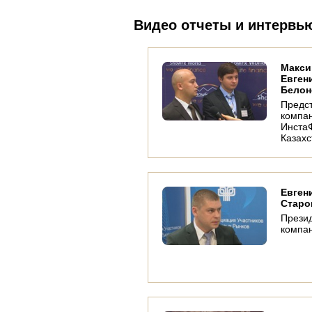
Видео отчеты и интервь
Макси
Евген
Белон
Предс
компа
ИнстаФ
Казахс
Евген
Стар
Прези
компа