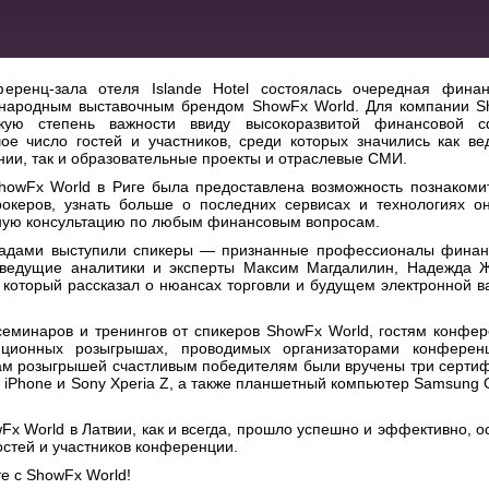
ренц-зала отеля Islande Hotel состоялась очередная финан
ународным выставочным брендом ShowF
x
World. Д
ля компании
S
кую степень важности ввиду высокоразвитой финансовой с
е число гостей и участников, среди которых значились как в
ии, так и образовательные проекты и отраслевые СМИ.
howFx World
в Риге была предоставлена
возможность познакоми
океров, узнать больше о последних сервисах и технологиях о
нтную консультацию по любым финансовым вопросам.
ладами выступили спикеры — признанные профессионалы финан
 ведущие аналитики и эксперты Максим Магдалилин, Надежда 
 который рассказал о нюансах торговли и будущем электронной 
минаров и тренингов от спикеров ShowF
x
World, гостям конфе
ционных розыгрышах, проводимых организаторами конферен
гам розыгрышей счастливым победителям были вручены три серти
а
iPhone
и Sony Xperia Z
,
а также планшетный компьютер
Samsung 
Fx World
в Латвии, как и всегда, прошло успешно и эффективно, о
стей и участников конференции.
те с
ShowFx World
!