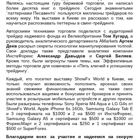
Являясь настоящим гуру биржевой торговли, он написал
более десятка книг о трейдинге. Сегодня знаменитыми
`паттернами Песавенто` пользуются миллионы трейдеров по
всему миру. На выставке в Киеве он рассказал о том, как
научиться распознавать петтерны в свинг-трейдинге.
Авторскими техниками торговли поделился с аудиторией
трейдер хеджевого фонда из Великобритании
Том Хугард
, а
руководитель аналитического департамента AMarkets
Артем
Деев
раскрыл секреты психологии манипулирования толпой.
Свои доклады также представили аналитики компании
ИнстаФорекс
Александр Давыдов
и
Сергей Беляев
.
Кроме того, были затронуты такие темы, как `Эффективные
методы торговли для новичков» и «Пять ключей к успешному
трейдингу`.
Каждый, кто посетил выставку
ShowFx World
в Киеве, не
только получил возможность пополнить арсенал своих
знаний свежими финансовыми идеями, но также смог
воспользоваться акциями и бонусами от брокеров и принять
участие в розыгрыше мобильных устройств и других призов.
Были разыграны телефоны Sony Xperia M4 Aqua и LG G4s от
ShowFx World, Apple iPhone 6s 16Gb, Samsung Galaxy Tab E
и
3 сертификата на
$
1000 и 2
на
$
500
от ИнстаФо
рекс,
Samsung Galaxy A5 и сертификат на $500 и на $1000 от
ФорексМарт и 2 сертификата на $250 и 1 сертификат на
$500 от
SuperForex
.
Благодарим всех за участие и надеемся на скорую