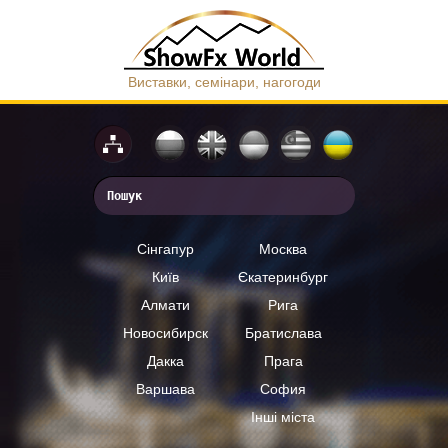
Виставки, семінари, нагогоди
Сінгапур
Москва
Київ
Єкатеринбург
Алмати
Рига
Новосибирск
Братислава
Дакка
Прага
Варшава
София
Інші міста