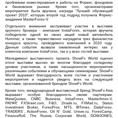
проблемам инвестирования и работы на Форекс, фондовом
и банковском рынках. Кроме того, организаторами
мероприятия была вручена награда "Лучший обучающий
проект 2010", которую второй год подряд получила Форекс-
академия MasterForex-V.
Отдельного внимания заслуживает участие в выставке
крупного брокера - компании InstaForex, которая вручила
победителю одной из своих акций новый автомобиль
Hummer, а также торжественно наградила трех финалисток
конкурса красоты, проводимого компанией в 2010 году.
Данные события вызвали оживленный интерес как у
клиентов компании InstaForex, так и у всех гостей выставки.
Менеджмент выставочного проекта ShowFx World оценил
итоги выставки высоко во многом благодаря солидному
уровню участников, а также насыщенности мероприятия
различными событиями и обучающими семинарами. ShowFx
World выражает благодарность всем гостям и участникам
мероприятия и надеется увидеть всех на следующей
выставке, организованной брендом ShowFx World.
Кроме того, международный выставочный бренд ShowFx Asia
выражает особую благодарность своим партнерам:
MetaQuotes, CNBC Business, IntsaForex, Masterforex-V,
РАУФР, FXStreet.com, F&O, 2trade.ru, FXMail.ru, Status
Investment Broker, ForexPros, MT5, IBTimes, DailyForex,
TRADERS`, ActionForex, Oil N` Gold, Univer.ru, ForexCamp,
FinanceRoll, The Russia Corporate World, DOWJONES,