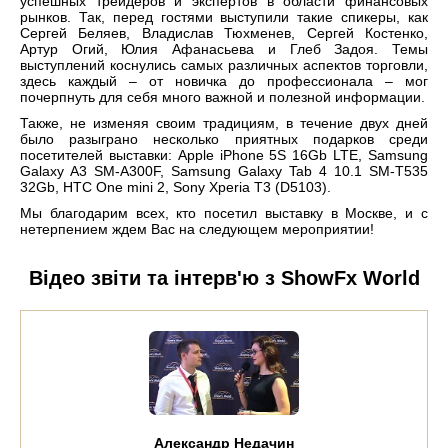
успешных трейдеров и экспертов в области финансовых
рынков. Так, перед гостями выступили такие спикеры, как
Сергей Беляев, Владислав Тюхменев, Сергей Костенко,
Артур Огий, Юлия Афанасьева и Глеб Задоя. Темы
выступлений коснулись самых различных аспектов торговли,
здесь каждый – от новичка до профессионала – мог
почерпнуть для себя много важной и полезной информации.
Также, не изменяя своим традициям, в течение двух дней
было разыграно несколько приятных подарков среди
посетителей выставки: Apple iPhone 5S 16Gb LTE, Samsung
Galaxy A3 SM-A300F, Samsung Galaxy Tab 4 10.1 SM-T535
32Gb, HTC One mini 2, Sony Xperia T3 (D5103).
Мы благодарим всех, кто посетил выставку в Москве, и с
нетерпением ждем Вас на следующем мероприятии!
Відео звіти та інтерв'ю з ShowFx World
Александр Недачин