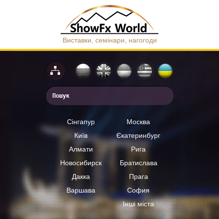
Виставки, семінари, нагогоди
Сінгапур
Москва
Київ
Єкатеринбург
Алмати
Рига
Новосибирск
Братислава
Дакка
Прага
Варшава
София
Інші міста