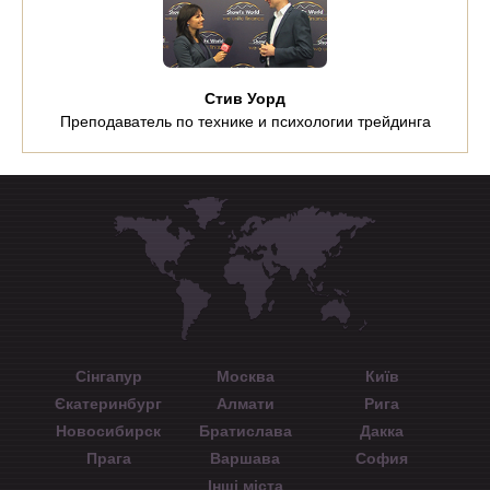
Стив Уорд
Преподаватель по технике и психологии трейдинга
Сінгапур
Москва
Київ
Єкатеринбург
Алмати
Рига
Новосибирск
Братислава
Дакка
Прага
Варшава
София
Інші міста