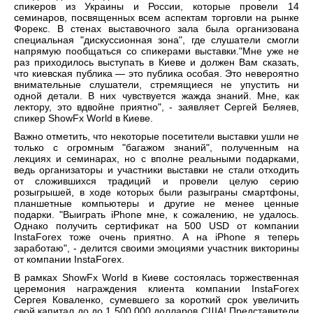
спикеров из Украины и России, которые провели 14
семинаров, посвященных всем аспектам торговли на рынке
Форекс. В стенах выставочного зала была организована
специальная "дискуссионная зона", где слушатели смогли
напрямую пообщаться со спикерами выставки."Мне уже не
раз приходилось выступать в Киеве и должен Вам сказать,
что киевская публика — это публика особая. Это невероятно
внимательные слушатели, стремящиеся не упустить ни
одной детали. В них чувствуется жажда знаний. Мне, как
лектору, это вдвойне приятно", - заявляет Сергей Беляев,
спикер ShowFx World в Киеве.
Важно отметить, что некоторые посетители выставки ушли не
только с огромным "багажом знаний", полученным на
лекциях и семинарах, но с вполне реальными подарками,
ведь организаторы и участники выставки не стали отходить
от сложившихся традиций и провели целую серию
розыгрышей, в ходе которых были разыграны смартфоны,
планшетные компьютеры и другие не менее ценные
подарки. "Выиграть iPhone мне, к сожалению, не удалось.
Однако получить сертификат на 500 USD от компании
InstaForex тоже очень приятно. А на iPhone я теперь
заработаю", - делится своими эмоциями участник викторины
от компании InstaForex.
В рамках ShowFx World в Киеве состоялась торжественная
церемония награждения клиента компании InstaForex
Сергея Коваленко, сумевшего за короткий срок увеличить
свой капитал до до 1 500 000 долларов США! Представители