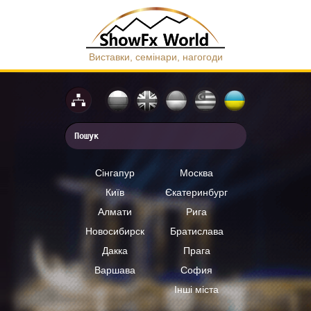
Виставки, семінари, нагогоди
Сінгапур
Москва
Київ
Єкатеринбург
Алмати
Рига
Новосибирск
Братислава
Дакка
Прага
Варшава
София
Інші міста