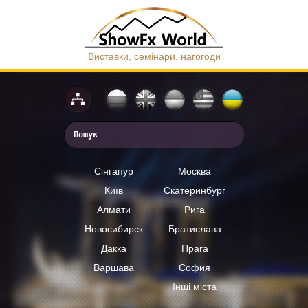
Виставки, семінари, нагогоди
Сінгапур
Москва
Київ
Єкатеринбург
Алмати
Рига
Новосибирск
Братислава
Дакка
Прага
Варшава
София
Інші міста