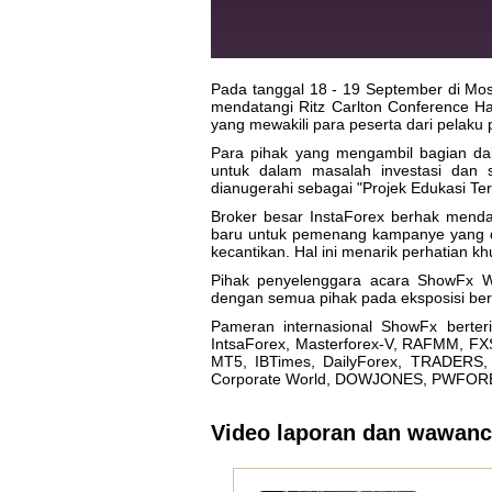
Pada tanggal 18 - 19 September di Mo
mendatangi Ritz Carlton Conference Hall
yang mewakili para peserta dari pelaku
Para pihak yang mengambil bagian da
untuk dalam masalah investasi dan 
dianugerahi sebagai "Projek Edukasi Te
Broker besar InstaForex berhak menda
baru untuk pemenang kampanye yang d
kecantikan. Hal ini menarik perhatian 
Pihak penyelenggara acara ShowFx Wor
dengan semua pihak pada eksposisi ber
Pameran internasional ShowFx berter
IntsaForex, Masterforex-V, RAFMM, FXSt
MT5, IBTimes, DailyForex, TRADERS, A
Corporate World, DOWJONES, PWFOREX, 
Video laporan dan wawanc