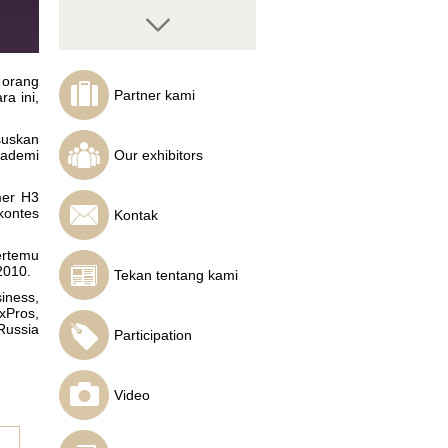
 orang
Partner kami
a ini,
Nicola Delic
suskan
Analis InstaForex
kademi
Our exhibitors
mer H3
kontes
Kontak
ertemu
2010.
Tekan tentang kami
iness,
Maxim Kirilko
Gainsfort online
xPros,
Investment Advisor
Russia
Participation
Video