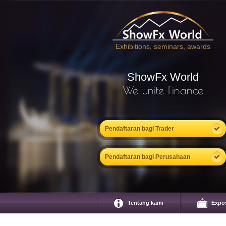
Exhibitions, seminars, awards
ShowFx World
We unite Finance
Pendaftaran bagi Trader
Pendaftaran bagi Perusahaan
Tentang kami
Expo