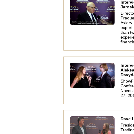
Interv
Jarosl
Directo
Prague
Axiory
expert
than tw
experi
financi
Interv
Aleks
Davyd
ShowF
Confer
Novosi
27, 20
Dave 
Preside
Tradin