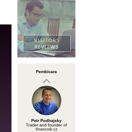
Torben Melsted
InstaForex analyst
VISITORS
REVIEWS
Petr Podhajsky
Pembicara
Trader and founder of
financnik.cz
Ahmad Hazman
Founder of THE
CHARTIST