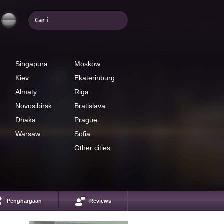
Singapura
Moskow
Kiev
Ekaterinburg
Almaty
Riga
Novosibirsk
Bratislava
Dhaka
Prague
Warsaw
Sofia
Other cities
Maxim Kirilko
Gainsfort online
Investment Advisor
Penghargaan
Reviews