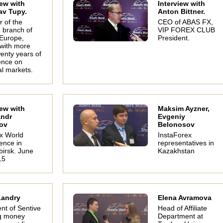
iew with
Interview with
av Tupy.
Anton Bittner.
r of the
CEO of ABAS FX,
 branch of
VIP FOREX CLUB
 Europe,
President.
 with more
enty years of
ence on
al markets.
Interview with
Independent
Maksi
iew with
Maksim Ayzner,
ForexMart
trading. Does the
andr
Evgeniy
Insta
representative
beginner need a
ov
Belonosov
Bogdan Posadskii -
Interview with Roman
mentor?
business
Molodyashin.
x World
InstaForex
development
ence in
representatives in
manager.
birsk. June
Kazakhstan
15
Landry
Elena Avramova
nt of Sentive
Head of Affiliate
g money
Department at