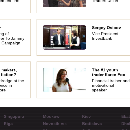
ment firm
Traders Union
r
Sergey Osipov
ng of
Vice President
er To Jammy
Investbank
" Campaign
 makers,
The #1 youth
 fiction?
trader Karen Foo
dredge at the
Financial trainer and
ence in
motivational
ore
speaker.
Singapura
Moskow
Kiev
Ekat
Riga
Novosibirsk
Bratislava
Dha