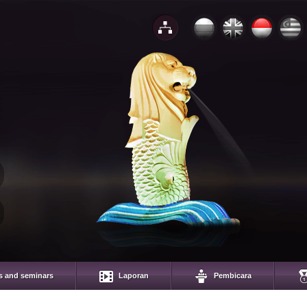
s and seminars
Laporan
Pembicara