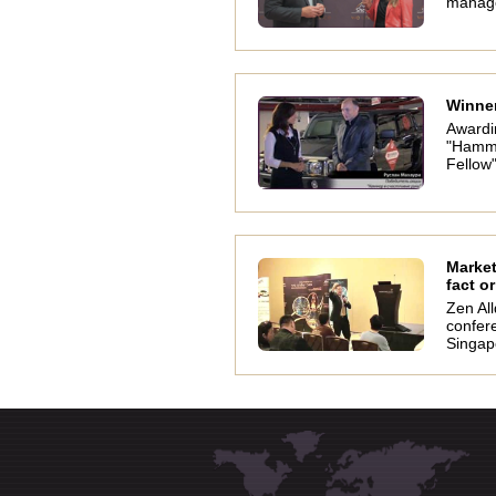
manage
Winne
Awardi
"Hamm
Fellow
Market
fact or
Zen All
confer
Singap