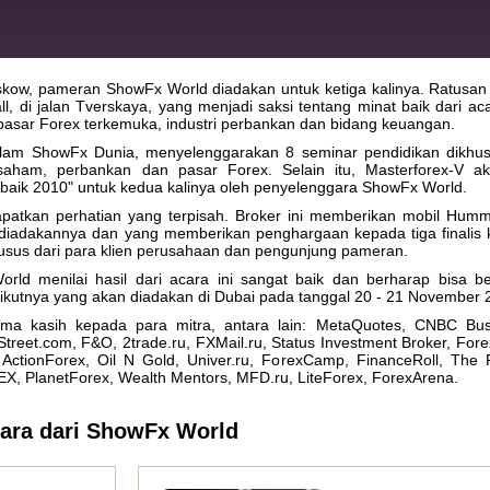
skow, pameran ShowFx World diadakan untuk ketiga kalinya. Ratusan
, di jalan Tverskaya, yang menjadi saksi tentang minat baik dari acar
 pasar Forex terkemuka, industri perbankan dan bidang keuangan.
lam ShowFx Dunia, menyelenggarakan 8 seminar pendidikan dikhu
saham, perbankan dan pasar Forex. Selain itu, Masterforex-V a
rbaik 2010" untuk kedua kalinya oleh penyelenggara ShowFx World.
patkan perhatian yang terpisah. Broker ini memberikan mobil Hum
iadakannya dan yang memberikan penghargaan kepada tiga finalis 
khusus dari para klien perusahaan dan pengunjung pameran.
ld menilai hasil dari acara ini sangat baik dan berharap bisa b
ikutnya yang akan diadakan di Dubai pada tanggal 20 - 21 November 
ima kasih kepada para mitra, antara lain: MetaQuotes, CNBC Bus
reet.com, F&O, 2trade.ru, FXMail.ru, Status Investment Broker, Fore
ctionForex, Oil N Gold, Univer.ru, ForexCamp, FinanceRoll, The 
PlanetForex, Wealth Mentors, MFD.ru, LiteForex, ForexArena.
ara dari ShowFx World