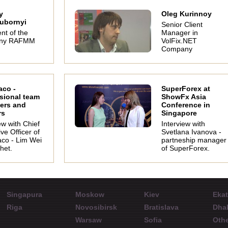
y
Oleg Kurinnoy
ubornyi
Senior Client
nt of the
Manager in
ny RAFMM
VolFix.NET
Company
aco -
SuperForex at
sional team
ShowFx Asia
ders and
Conference in
rs
Singapore
ew with Chief
Interview with
ve Officer of
Svetlana Ivanova -
co - Lim Wei
partneship manager
het.
of SuperForex.
Singapura
Moskow
Kiev
Ekat
Riga
Novosibirsk
Bratislava
Dha
Warsaw
Sofia
Othe