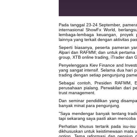
Pada tanggal 23-24 September, pamera
internasional ShowFx World, berlangs
lembaga-lembaga keuangan, proyek p
lainnya yang terkait dengan aktivitas pa
Seperti biasanya, peserta pameran yan
Alpari dan RAFMM; dan untuk pertama 
group, XTB online trading, iTrader dan G
Penyelenggara Kiev Finance and Inves
yang sangat intensif. Selama dua hari 
trading dengan setiap pengunjung pame
Sebagai contoh, Presiden RAFMM, E
perusahaan pialang. Perwakilan dari p
trust management.
Dan seminar pendidikan yang disampa
banyak minat para pengunjung.
"Saya mendengar banyak tentang tradi
tapi sekarang saya pasti akan mencoba 
Perhatian khusus tertarik pada isu-i
dikhususkan untuk keistimewaan mata u
option. Tema reformasi dan pensiun d