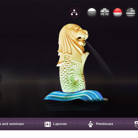
s and seminars
Laporan
Pembicara