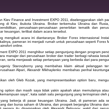
n Kiev Finance and Investment EXPO 2011, diselenggarakan oleh p
ung di Kiev, ibukota Ukraina. Broker terkemuka Ukraina dan Rusia,
endidikan, perusahaan-perusahaan penerbitan tematik dan peru
sar keuangan, terlibat dalam acara tersebut.
g mengikuti acara ini diantaranya: Broker Forex internasional Insta
kalinya, pameran ini menjadi rumah untuk perusahaan seperti Forex
ainsfort online.
tment EXPO 2011 menghibur setiap pengunjung dengan program pend
para manajer dari perusahaan broker dan trader berbagi rahasia kesu
ran, serta menjawab setiap pertanyaan yang berbeda dari para pengu
vgeniy Starovyborny yang membahas klaim aktual pelanggan te
erusahaan Alpari, Alexandr Mikhaylenko membahas perihal keuntunga
ikan oleh Gleb Kozak, yang mempresentasikan option baru, meng
ng option dan masih saya tidak yakin apakah akan memulainya atau 
kemampuan saya", kata salah satu pengunjung yang terinspirasi oleh p
su yang bekerja di pasar keuangan Ukraina. Jadi, di pameran ada s
ang dan bursa saham di Ukraina, dan prospek berjangka Ukraina dan
i negara itu disampaikan oleh Alexandr Belousov, wakil dari peru