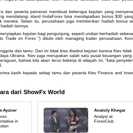
ggara dan peserta pameran membuat beberapa kejutan yang menyen
ang mendatangi stand InstaForex bisa mendapatkan bonus $30 yan
lik mereka. Selain itu, perusahaan juga memberikan hadiah bonus s
hadiah lainnya.
enyiapkan kejutan bagi pengunjung, seperti undian berhadiah sebes
o Trade on Forex ") ditulis oleh managing trader perusahaan, Kons
nggota dan tamu. Dan ini tidak bisa disebut kejutan karena Kiev tidak
budaya Ukraina. Kiev juga merupakan salah satu pusat keuangan yang 
keraguan, bahwa kita akan terus bekerja di wilayah ini, "kata penyele
Sergey Kostenko
Nadezhda Zhizhko
Ole
1.
InstaForex analyst
InstaForex analyst
Execu
ima kasih kepada setiap tamu dan peserta Kiev Finance and Inve
I
Invest
ara dari ShowFx World
m Ayzner
Anatoly Khegai
orex
Analyst at
ntative in
ForexClub
stan