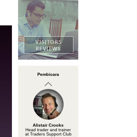
Ang Kar Yong
Investor and trader
VISITORS
REVIEWS
Rocky Yaman
Pembicara
InstaForex analyst
Alistair Crooks
Head trader and trainer
at Traders Support Club