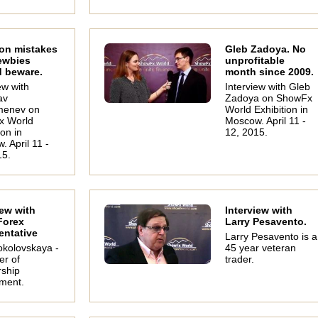
n mistakes
Gleb Zadoya. No
ewbies
unprofitable
 beware.
month since 2009.
ew with
Interview with Gleb
av
Zadoya on ShowFx
menev on
World Exhibition in
x World
Moscow. April 11 -
ion in
12, 2015.
 April 11 -
15.
iew with
Interview with
Forex
Larry Pesavento.
entative
Larry Pesavento is a
okolovskaya -
45 year veteran
r of
trader.
rship
ment.