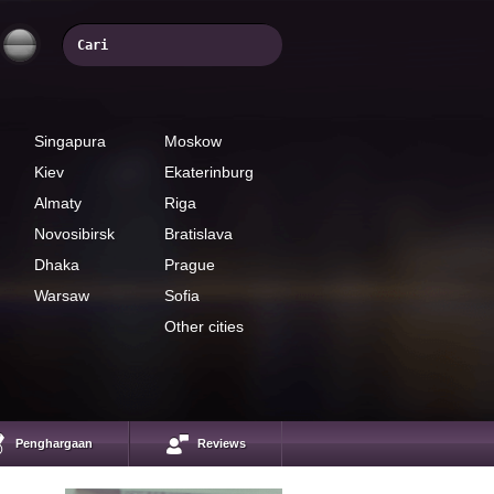
Singapura
Moskow
Kiev
Ekaterinburg
Almaty
Riga
Novosibirsk
Bratislava
Dhaka
Prague
Warsaw
Sofia
Other cities
Nikolay
Morochkovsky
Writer, business trainer
Penghargaan
Reviews