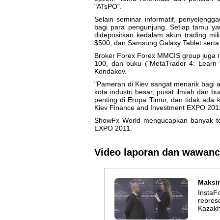
"ATsPO".
Selain seminar informatif, penyelen
bagi para pengunjung. Setiap tamu y
didepositkan kedalam akun trading mi
$500, dan Samsung Galaxy Tablet serta 
Broker Forex Forex MMCIS group juga m
100, dan buku ("MetaTrader 4: Learn t
Kondakov.
"Pameran di Kiev sangat menarik bagi a
kota industri besar, pusat ilmiah dan 
penting di Eropa Timur, dan tidak ada 
Kiev Finance and Investment EXPO 201
ShowFx World mengucapkan banyak ter
EXPO 2011.
Video laporan dan wawanc
Maksi
InstaF
represe
Kazakh