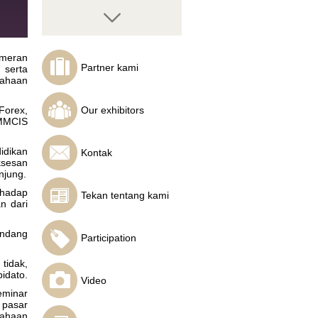
ameran
Partner kami
 serta
sahaan
Torben Melsted
InstaForex analyst
Forex,
Our exhibitors
 MMCIS
idikan
Kontak
ksesan
njung.
rhadap
Tekan tentang kami
n dari
Nikolay
Morochkovsky
Writer, business trainer
undang
Participation
tidak,
idato.
Video
eminar
 pasar
sahaan