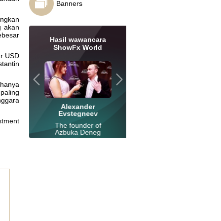
Banners
Ang Kar Yong
Investor and trader
angkan
g akan
ebesar
Hasil wawancara
ShowFx World
ar USD
tantin
 hanya
paling
nggara
g Shmunis
Alexander
Interview with
Why part
Evstegneev
speakers
choose Ins
tive director
stment
nstaTrade
The founder of
Conference in
Interview wit
ment Company
Azbuka Deneg
Moscow 2014
Aleksand
educational web
portal