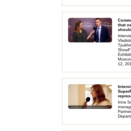
Commo
that n
should
Intervi
Vladisl
Tyukh
ShowF
Exhibit
Moscow.
12, 20
Interv
Super
repres
Inna S
manage
Partne
Depart