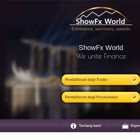
Exhibitions, seminars, awards
ShowFx World
We unite Finance
Pendaftaran bagi Trader
Pendaftaran bagi Perusahaan
Tentang kami
Expo