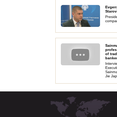
Evgen
Starov
Preside
compa
Sainm
profes
of tra
banke
Intervi
Executi
Sainma
Jie Jap