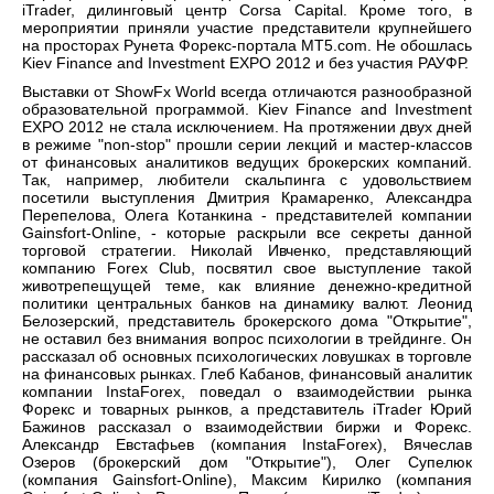
iTrader, дилинговый центр Corsa Capital. Кроме того, в
мероприятии приняли участие представители крупнейшего
на просторах Рунета Форекс-портала MT5.com. Не обошлась
Kiev Finance and Investment EXPO 2012 и без участия РАУФР.
Выставки от ShowFx World всегда отличаются разнообразной
образовательной программой. Kiev Finance and Investment
EXPO 2012 не стала исключением. На протяжении двух дней
в режиме "non-stop" прошли серии лекций и мастер-классов
от финансовых аналитиков ведущих брокерских компаний.
Так, например, любители скальпинга с удовольствием
посетили выступления Дмитрия Крамаренко, Александра
Перепелова, Олега Котанкина - представителей компании
Gainsfort-Online, - которые раскрыли все секреты данной
торговой стратегии. Николай Ивченко, представляющий
компанию Forex Club, посвятил свое выступление такой
животрепещущей теме, как влияние денежно-кредитной
политики центральных банков на динамику валют. Леонид
Белозерский, представитель брокерского дома "Открытие",
не оставил без внимания вопрос психологии в трейдинге. Он
рассказал об основных психологических ловушках в торговле
на финансовых рынках. Глеб Кабанов, финансовый аналитик
компании InstaForex, поведал о взаимодействии рынка
Форекс и товарных рынков, а представитель iTrader Юрий
Бажинов рассказал о взаимодействии биржи и Форекс.
Александр Евстафьев (компания InstaForex), Вячеслав
Озеров (брокерский дом "Открытие"), Олег Супелюк
(компания Gainsfort-Online), Максим Кирилко (компания