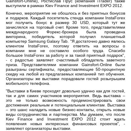
Gainsfort-Online), Ростислав Прус (компания iTrader) также
выступили в рамках Kiev Finance and Investment EXPO 2012.
Конечно, мероприятие не обошлось и без приятных бонусов
и подарков. Каждый посетитель стенда компании InstaForex
мог получить бонус в размер 30 USD, который тут же
зачислялся на торговый счет. Кроме того, представителями
международного Форекс-брокера была проведена
викторина, победитель которой получил планшетный
компьютер Samsung Galaxy Tab. "Я достаточно давно явлюсь
клиентом InstaForex, поэтому ответить на вопросы о
компании мне не составило особого труда. Спасибо
большое InstaForex за работу и за такой приятный подарок",
- с радостью заявляет счастливый обладатель заветного
приза. Представителями компании Gainsfort-Online были
разыграны сертификаты, предоставляющие 50-процентную
скидку на любой из предлагаемых компанией тип обучения.
Организаторы же выставки порадовали гостей розыгрышем
мобильного телефона.
"Выставки в Киеве проходят довольно удачно как для гостей,
так и для самих участников мероприятия. Ведь выставка –
это не только возможность продемонстрировать свои
достижения реальным и потенциальным клиентам. Выставка
– это шанс наладить новые бизнес-контакты, открыть новые
виды сотрудничества и партнерства. Мы думаем, что после
Kiev Finance and Investment EXPO 2012 стоит ждать
появления новых интересных финансовых проектов", -
заявляют организаторы выставки.