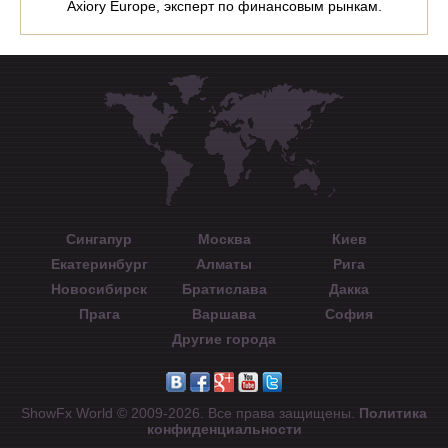
Axiory Europe, эксперт по финансовым рынкам.
Сингапур
Москва
Киев
Екатеринбург
Алматы
Рига
Новосибирск
Братислава
Дакка
Прага
Варшава
София
Другие города
ShowFx World © 2009-2026. Все права защищены.
Политика
конфиденциальности