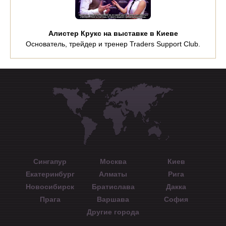
Алистер Крукс на выставке в Киеве
Основатель, трейдер и тренер Traders Support Club.
Сингапур
Москва
Киев
Екатеринбург
Алматы
Рига
Новосибирск
Братислава
Дакка
Прага
Варшава
София
Другие города