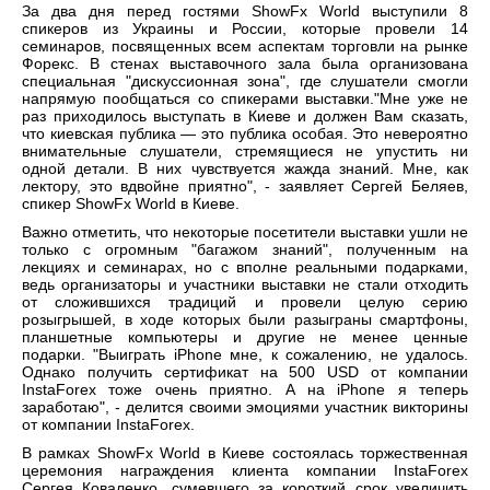
За два дня перед гостями ShowFx World выступили 8
спикеров из Украины и России, которые провели 14
семинаров, посвященных всем аспектам торговли на рынке
Форекс. В стенах выставочного зала была организована
специальная "дискуссионная зона", где слушатели смогли
напрямую пообщаться со спикерами выставки."Мне уже не
раз приходилось выступать в Киеве и должен Вам сказать,
что киевская публика — это публика особая. Это невероятно
внимательные слушатели, стремящиеся не упустить ни
одной детали. В них чувствуется жажда знаний. Мне, как
лектору, это вдвойне приятно", - заявляет Сергей Беляев,
спикер ShowFx World в Киеве.
Важно отметить, что некоторые посетители выставки ушли не
только с огромным "багажом знаний", полученным на
лекциях и семинарах, но с вполне реальными подарками,
ведь организаторы и участники выставки не стали отходить
от сложившихся традиций и провели целую серию
розыгрышей, в ходе которых были разыграны смартфоны,
планшетные компьютеры и другие не менее ценные
подарки. "Выиграть iPhone мне, к сожалению, не удалось.
Однако получить сертификат на 500 USD от компании
InstaForex тоже очень приятно. А на iPhone я теперь
заработаю", - делится своими эмоциями участник викторины
от компании InstaForex.
В рамках ShowFx World в Киеве состоялась торжественная
церемония награждения клиента компании InstaForex
Сергея Коваленко, сумевшего за короткий срок увеличить