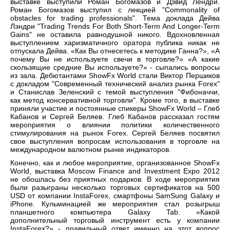
выставке выступили Роман Богомазов и Дэвид Лендри.
Роман Богомазов выступил с лекцией "Commonality of
obstacles for trading professionals". Тема доклада Дейва
Лэндри "Trading Trends For Both Short-Term And Longer-Term
Gains" не оставила равнодушной никого. Вдохновленная
выступлением харизматичного оратора публика никак не
отпускала Дейва. «Как Вы отнесетесь к методике Ганна?», «А
почему Вы не используете свечи в торговле?» «А какие
скользящие средние Вы используете?» - сыпались вопросы
из зала. Дебютантами ShowFx World стали Виктор Першиков
с докладом "Современный технический анализ рынка Forex"
и Станислав Зеленский с темой выступления "Фибоначчи,
как метод консервативной торговли". Кроме того, в выставке
приняли участие и постоянные спикеры ShowFx World – Глеб
Кабанов и Сергей Беляев. Глеб Кабанов рассказал гостям
мероприятия о влиянии политики количественного
стимулирования на рынок Forex. Сергей Беляев посвятил
свое выступления вопросам использования в торговле на
международном валютном рынке индикаторов.
Конечно, как и любое мероприятие, организованное ShowFx
World, выставка Moscow Finance and Investment Expo 2012
не обошлась без приятных подарков. В ходе мероприятия
были разыграны несколько торговых сертификатов на 500
USD от компании InstaForex, смартфоны SamSung Galaxy и
iPhone. Кульминацией же мероприятия стал розыгрыш
планшетного компьютера Galaxy Tab. «Какой
дополнительный торговый инструмент есть у компании
InstaForex?» - правильный ответ именно на этот вопрос