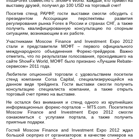
InstaForex совместно с ShowFx World: каждый, кто привел на
выставку друзей, получил до 100 USD на торговый счет!
Посетив стенд РАУФР, гости выставки смогли обсудить с
президентом Ассоциации перспективы развития
регулирования рынка Forex в России и странах СНГ, а также
получить квалифицированную консультацию по спорным
ситуациям, возникающим в их работе.
Участниками Moscow Finance and Investment Expo 2012
стали и представители МОФТ – первого официального
международного объединения Форекс-трейдеров. Важно
отметить, что по результатам голосования, проходившего на
сайте ShowFx World, МОФТ было признано «Лучшим Rebate-
сервисом» 2011 года.
Любители опционной торговли с удовольствием посетили
стенд компании Corsa Capital, специализирующейся на
данном виде трейдинга. Гости выставки смогли получить
консультацию специалиста компании, а также открыть
торговый счет прямо на выставке.
Не остался без внимания и стенд одного из крупнейших
информационных форекс-порталов – МT5.com. Посетители
Moscow Finance and Investment Expo 2012 смогли
ознакомиться с услугами портала, а также получить
приятные подарки.
Гостей Moscow Finance and Investment Expo 2012 ждал
большой сюрприз от организаторов: в качестве спикеров на