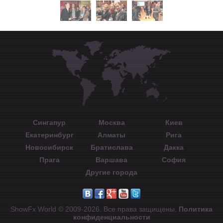
Сингапур
Москва
Киев
Екатеринбург
Алматы
Рига
Новосибирск
Братислава
Дакка
Прага
Варшава
София
Другие города
ShowFx World © 2009-2026. Все права защищены.
Политика
конфиденциальности