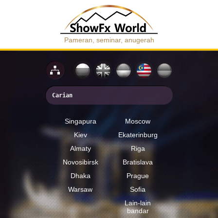
Pameran, seminar, anugerah
Singapura
Moscow
Kiev
Ekaterinburg
Almaty
Riga
Novosibirsk
Bratislava
Dhaka
Prague
Warsaw
Sofia
Lain-lain
bandar