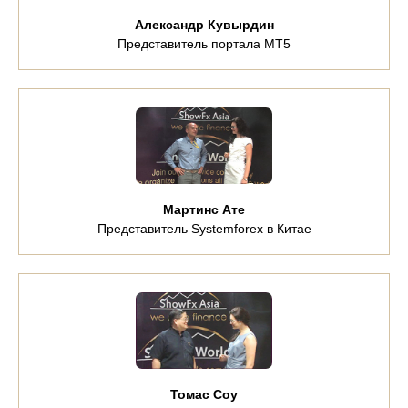
Александр Кувырдин
Представитель портала MT5
Мартинс Ате
Представитель Systemforex в Китае
Томас Соу