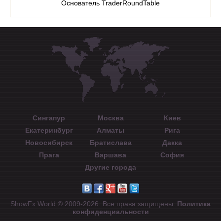
Основатель TraderRoundTable
Сингапур
Москва
Киев
Екатеринбург
Алматы
Рига
Новосибирск
Братислава
Дакка
Прага
Варшава
София
Другие города
ShowFx World © 2009-2026. Все права защищены.
Политика
конфиденциальности