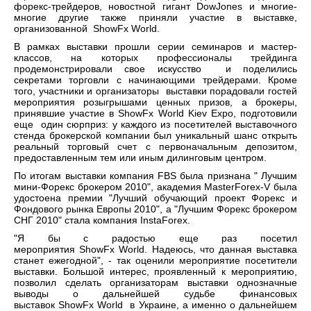
форекс-трейдеров, новостной гигант DowJones и многие-
многие другие также приняли участие в выставке,
организованной ShowFx World.
В рамках выставки прошли серии семинаров и мастер-
классов, на которых профессионалы трейдинга
продемонстрировали свое искусство и поделились
секретами торговли с начинающими трейдерами. Кроме
того, участники и организаторы выставки порадовали гостей
мероприятия розыгрышами ценных призов, а брокеры,
принявшие участие в ShowFx World Kiev Expo, подготовили
еще один сюрприз: у каждого из посетителей выставочного
стенда брокерской компании был уникальный шанс открыть
реальный торговый счет с первоначальным депозитом,
предоставленным тем или иным дилинговым центром.
По итогам выставки компания FBS была признана " Лучшим
мини-Форекс брокером 2010", академия MasterForex-V была
удостоена премии "Лучший обучающий проект Форекс и
Фондового рынка Европы 2010", а "Лучшим Форекс брокером
СНГ 2010" стала компания InstaForex.
"Я бы с радостью еще раз посетил
мероприятия ShowFx World. Надеюсь, что данная выставка
станет ежегодной", - так оценили мероприятие посетители
выставки. Большой интерес, проявленный к мероприятию,
позволил сделать организаторам выставки однозначные
выводы о дальнейшей судьбе финансовых
выставок ShowFx World в Украине, а именно о дальнейшем