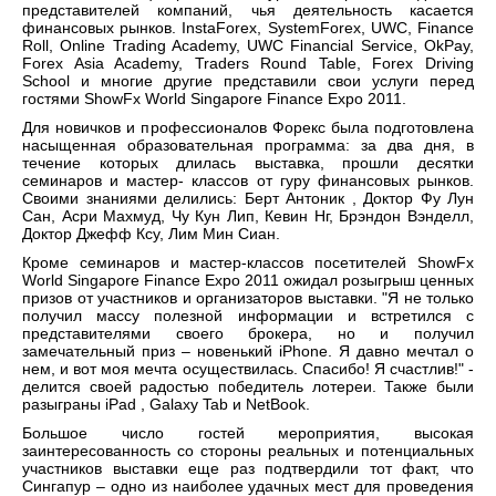
представителей компаний, чья деятельность касается
финансовых рынков. InstaForex, SystemForex, UWC, Finance
Roll, Online Trading Academy, UWC Financial Service, OkPay,
Forex Asia Academy, Traders Round Table, Forex Driving
School и многие другие представили свои услуги перед
гостями ShowFx World Singapore Finance Expo 2011.
Для новичков и профессионалов Форекс была подготовлена
насыщенная образовательная программа: за два дня, в
течение которых длилась выставка, прошли десятки
семинаров и мастер- классов от гуру финансовых рынков.
Своими знаниями делились: Берт Антоник , Доктор Фу Лун
Сан, Асри Махмуд, Чу Кун Лип, Кевин Нг, Брэндон Вэнделл,
Доктор Джефф Ксу, Лим Мин Сиан.
Кроме семинаров и мастер-классов посетителей ShowFx
World Singapore Finance Expo 2011 ожидал розыгрыш ценных
призов от участников и организаторов выставки. "Я не только
получил массу полезной информации и встретился с
представителями своего брокера, но и получил
замечательный приз – новенький iPhone. Я давно мечтал о
нем, и вот моя мечта осуществилась. Спасибо! Я счастлив!" -
делится своей радостью победитель лотереи. Также были
разыграны iPad , Galaxy Tab и NetBook.
Большое число гостей мероприятия, высокая
заинтересованность со стороны реальных и потенциальных
участников выставки еще раз подтвердили тот факт, что
Сингапур – одно из наиболее удачных мест для проведения