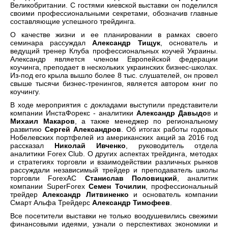
Великобритании. С гостями киевской выставки он поделился
своими профессиональными секретами, обозначив главные
составляющие успешного трейдинга.
О качестве жизни и ее планировании в рамках своего
семинара рассуждал
Александр Тищук
, основатель и
ведущий тренер Клуба профессиональных коучей Украины.
Александр является членом Европейской федерации
коучинга, преподает в нескольких украинских бизнес-школах.
Из-под его крыла вышло более 8 тыс. слушателей, он провел
свыше тысячи бизнес-тренингов, является автором книг по
коучингу.
В ходе мероприятия с докладами выступили представители
компании ИнстаФорекс - аналитики
Александр Давыдо
в и
Михаил Макаров
, а также менеджер по региональному
развитию
Сергей Александров
. Об итогах работы годовых
Нобелевских портфелей из американских акций за 2016 год
рассказал
Николай Ивченко
, руководитель отдела
аналитики Forex Club. О других аспектах трейдинга, методах
и стратегиях торговли и взаимодействии различных рынков
рассуждали независимый трейдер и преподаватель школы
торговли ForexAC
Станислав Половицкий
, аналитик
компании SuperForex
Семен Точилин
, профессиональный
трейдер
Александр Литвиненко
и основатель компании
Смарт Альфа Трейдерс
Александр Тимофеев
.
Все посетители выставки не только воодушевились свежими
финансовыми идеями, узнали о перспективах экономики и