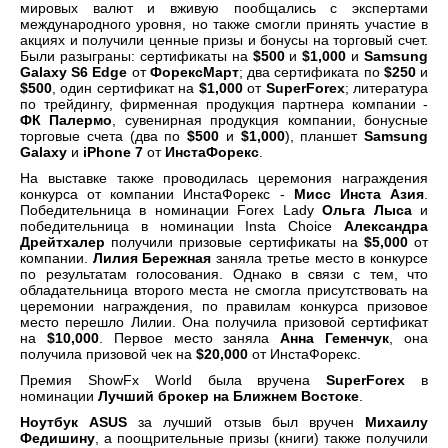
мировых валют и вживую пообщались с экспертами
международного уровня, но также смогли принять участие в
акциях и получили ценные призы и бонусы на торговый счет.
Были разыграны: сертификаты на
$500
и
$1,000
и
Samsung
Galaxy S6 Edge
от
ФорексМарт
; два сертификата по
$250
и
$500
, один сертификат на
$1,000
от
SuperForex
; литература
по трейдингу, фирменная продукция партнера компании -
ФК Палермо
, сувенирная продукция компании, бонусные
торговые счета (два по
$500
и
$1,000
), планшет
Samsung
Galaxy
и
iPhone 7
от
ИнстаФорекс
.
На выставке также проводилась церемония награждения
конкурса от компании ИнстаФорекс -
Мисс Инста Азия
.
Победительница в номинации Forex Lady
Ольга Лыса
и
победительница в номинации Insta Choice
Александра
Дрейтхалер
получили призовые сертификаты на
$5,000
от
компании.
Лилия Бережная
заняла третье место в конкурсе
по результатам голосования. Однако в связи с тем, что
обладательница второго места не смогла присутствовать на
церемонии награждения, по правилам конкурса призовое
место перешло Лилии. Она получила призовой сертификат
на
$10,000
. Первое место заняла
Анна Геменчук
, она
получила призовой чек на
$20,000
от ИнстаФорекс.
Премия ShowFx World была вручена
SuperForex
в
номинации
Лучший брокер на Ближнем Востоке
.
Ноутбук ASUS
за лучший отзыв был вручен
Михаилу
Федишину
, а поощрительные призы (книги) также получили