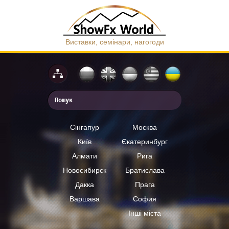
Виставки, семінари, нагогоди
Сінгапур
Москва
Київ
Єкатеринбург
Алмати
Рига
Новосибирск
Братислава
Дакка
Прага
Варшава
София
Інші міста