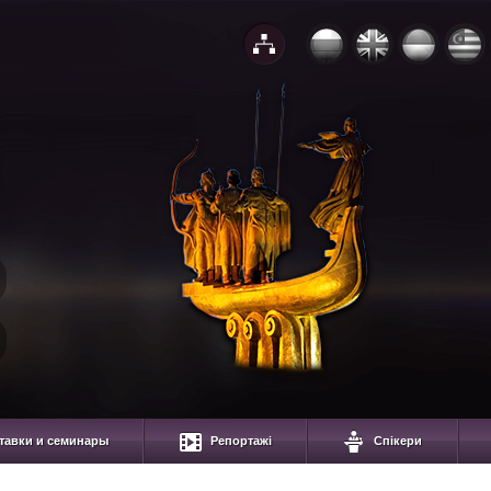
тавки и семинары
Репортажі
Спікери