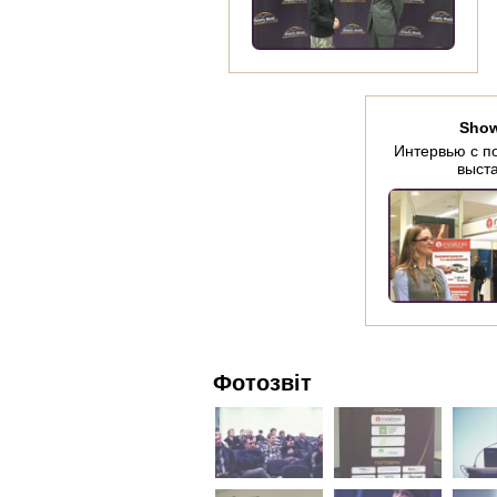
Sho
Интервью с п
выст
Фотозвіт