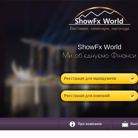
Виставки, семінари, нагогоди
ShowFx World
Ми об'єднуємо Фінанси
Реєстрація для відвідувачів
Реєстрація для компаній
Про компанію
Выс