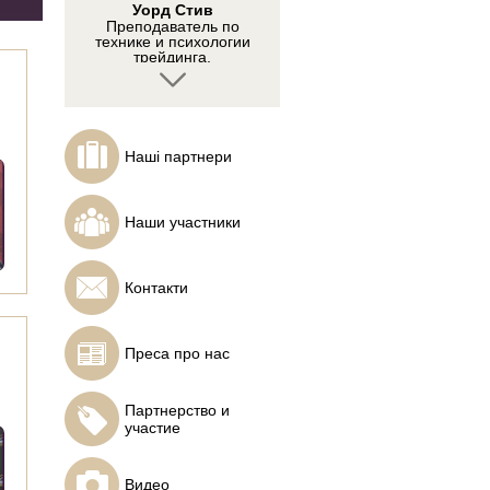
Уорд Стив
Преподаватель по
технике и психологии
трейдинга.
Наші партнери
Клайв Ламберт
Основатель компании
Наши участники
FuturesTechs
Контакти
Преса про нас
Шкапенко Павел
Директор по развитию
компании
Партнерство и
Инстафорекс
участие
Видео