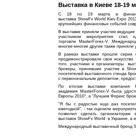
Выставка в Киеве 18-19 м
С 18 по 19 марта в финансо
выставка ShowFx World Kiev Expo 201
крупнейших финансовых событий сов
В выставке приняли участие ведущие б
участником мероприятия стал 
торговли MasterForex-V. Междунар
многие-многие другие также приняли 
В рамках выставки прошли серии с
продемонстрировали свое искусство
того, участники и организаторы вы
брокеры, принявшие участие в Sho
посетителей выставочного стенда бро
с первоначальным депозитом, предос
По итогам выставки компания 
академия MasterForex-V была удос
Европы 2010", а "Лучшим Форекс брок
"Я бы с радостью еще раз посетил
ежегодной", - так оценили мероприят
позволил сделать организаторам
выставок ShowFx World в Украине, а
Международный выставочный бренд Sho