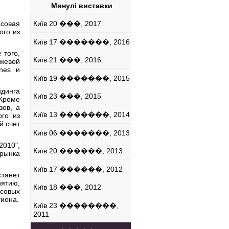
Минулі виставки
совая
Київ 20 ���, 2017
ого из
Київ 17 �������, 2016
 того,
Київ 21 ���, 2016
жевой
nes и
Київ 19 �������, 2015
динга
Київ 23 ���, 2015
 Кроме
зов, а
Київ 13 �������, 2014
го из
й счет
Київ 06 �������, 2013
010",
Київ 20 ������, 2013
рынка
Київ 17 ������, 2012
танет
иятию,
Київ 18 ���, 2012
совых
гиона.
Шкапенко Павел
Київ 23 ��������,
Директор по развитию
2011
компании
Инстафорекс