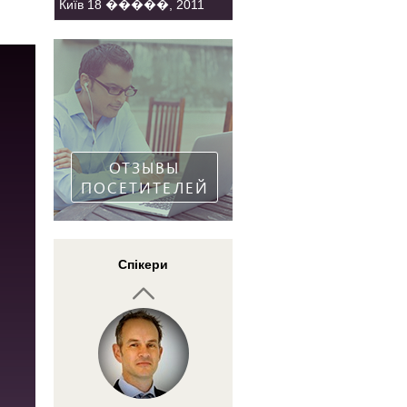
Київ 18 �����, 2011
Бретт Стинбарджер
Тренер по трейдингу,
психолог и писатель
ОТЗЫВЫ
ПОСЕТИТЕЛЕЙ
Молодяшин Роман
Спікери
Основатель проекта
VSAtrader.ru