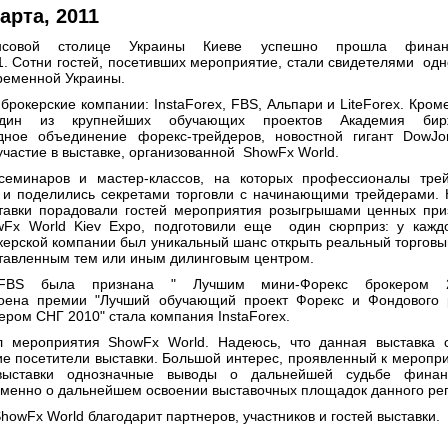
арта, 2011
вой столице Украины Киеве успешно прошла финан
1. Сотни гостей, посетивших мероприятие, стали свидетелями одн
ременной Украины.
рокерские компании: InstaForex, FBS, Альпари и LiteForex. Кроме
один из крупнейших обучающих проектов Академия бир
одное объединение форекс-трейдеров, новостной гигант DowJo
участие в выставке, организованной ShowFx World.
еминаров и мастер-классов, на которых профессионалы трей
 и поделились секретами торговли с начинающими трейдерами.
ставки порадовали гостей мероприятия розыгрышами ценных при
wFx World Kiev Expo, подготовили еще один сюрприз: у каждо
керской компании был уникальный шанс открыть реальный торговы
тавленным тем или иным дилинговым центром.
FBS была признана " Лучшим мини-Форекс брокером 2
тоена премии "Лучший обучающий проект Форекс и Фондового 
ером СНГ 2010" стала компания InstaForex.
 мероприятия ShowFx World. Надеюсь, что данная выставка с
ие посетители выставки. Большой интерес, проявленный к меропр
 выставки однозначные выводы о дальнейшей судьбе финан
 именно о дальнейшем освоении выставочных площадок данного ре
wFx World благодарит партнеров, участников и гостей выставки.