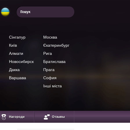
Сінгапур
Москва
Київ
Єкатеринбург
Алмати
Рига
Новосибирск
Братислава
Дакка
Прага
Варшава
София
Інші міста
Нагороди
Отзывы