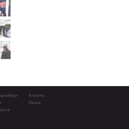
еринбург
Алмати
а
Прага
міста