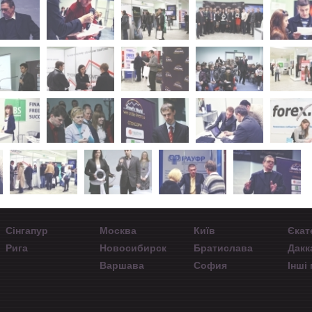
Сінгапур
Москва
Київ
Єкат
Рига
Новосибирск
Братислава
Дакк
Варшава
София
Інші 